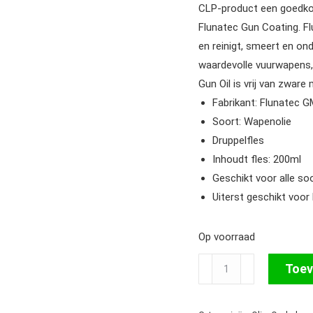
CLP-product een goedkop
Flunatec Gun Coating. Fl
en reinigt, smeert en o
waardevolle vuurwapens
Gun Oil is vrij van zware
Fabrikant: Flunatec 
Soort: Wapenolie
Druppelfles
Inhoudt fles: 200ml
Geschikt voor alle so
Uiterst geschikt voo
Op voorraad
FlunaTec
Toev
Gun
Oil