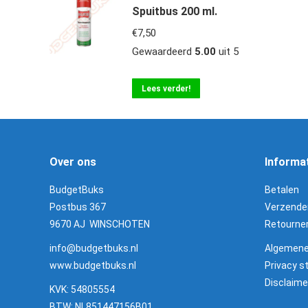
Spuitbus 200 ml.
€
7,50
Gewaardeerd
5.00
uit 5
Lees verder!
Over ons
Informa
BudgetBuks
Betalen
Postbus 367
Verzende
9670 AJ WINSCHOTEN
Retourne
info@budgetbuks.nl
Algemene
www.budgetbuks.nl
Privacy 
Disclaime
KVK: 54805554
BTW: NL851447156B01