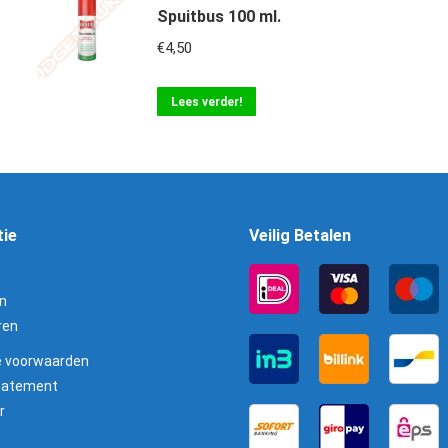
Spuitbus 100 ml.
€
4,50
Lees verder!
tie
Veilig Betalen
n
ren
 voorwaarden
statement
r