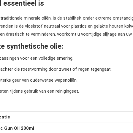
essentieel is
raditionele minerale oliën, is de stabiliteit onder extreme omstand
endien is de vloeistof neutraal voor plastics en gelakte houten kolve
len drastisch te verminderen, voorkomt u voortijdige slijtage aan u
e synthetische olie:
 passingen voor een volledige smering.
achter die roestvorming door zweet of regen tegengaat.
 sterke geur van ouderwetse wapenoliën.
sten tijdens gebruik van een reinigingset.
catie
c Gun Oil 200ml