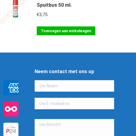
Spuitbus 50 ml.
€
3,75
Toevoegen aan winkelwagen
Neem contact met ons op
Gelieve
dit
veld