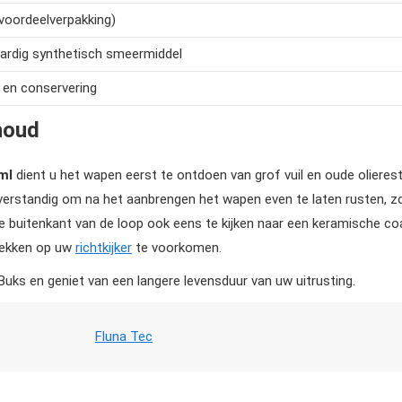
voordeelverpakking)
rdig synthetisch smeermiddel
 en conservering
houd
ml
dient u het wapen eerst te ontdoen van grof vuil en oude olieres
verstandig om na het aanbrengen het wapen even te laten rusten, zo
e buitenkant van de loop ook eens te kijken naar een keramische coa
ekken op uw
richtkijker
te voorkomen.
ks en geniet van een langere levensduur van uw uitrusting.
Fluna Tec