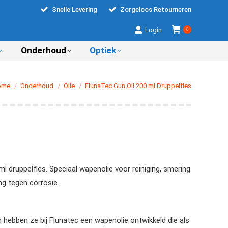
Snelle Levering
Zorgeloos Retourneren
Login
0
Onderhoud
Optiek
 bent hier:
ome
Onderhoud
Olie
FlunaTec Gun Oil 200 ml Druppelfles
l druppelfles. Speciaal wapenolie voor reiniging, smering
g tegen corrosie.
 hebben ze bij Flunatec een wapenolie ontwikkeld die als