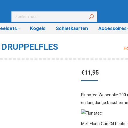
eelsets
Kogels
Schietkaarten
Accessoires
L DRUPPELFLES
Je
H
€
11,95
Flunatec Wapenolie 200 m
en langdurige beschermin
Met Fluna Gun Oil hebben