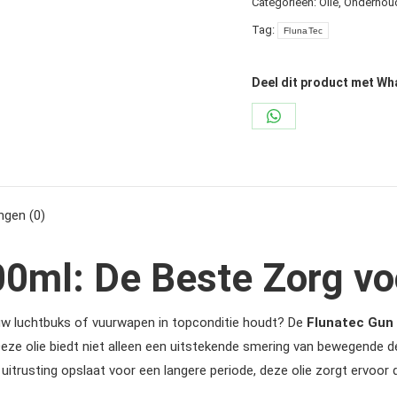
Categorieën:
Olie
,
Onderhou
200
ml
Tag:
FlunaTec
Druppelfles
aantal
Deel dit product met W
Share
on
WhatsApp
ngen (0)
200ml: De Beste Zorg v
w luchtbuks of vuurwapen in topconditie houdt? De
Flunatec Gun 
 Deze olie biedt niet alleen een uitstekende smering van bewegende 
uitrusting opslaat voor een langere periode, deze olie zorgt ervoor d