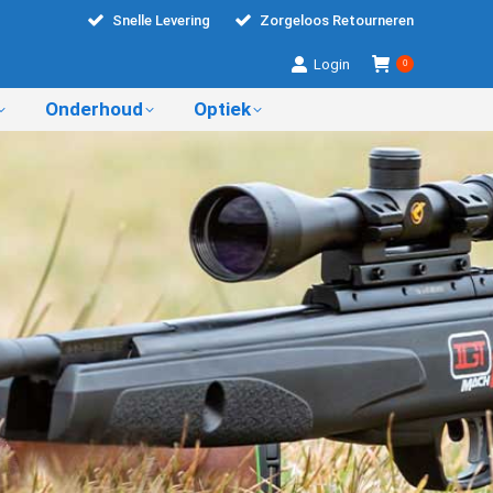
Snelle Levering
Zorgeloos Retourneren
Login
0
Onderhoud
Optiek