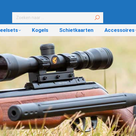
eelsets
Kogels
Schietkaarten
Accessoires