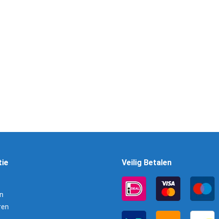
Joule SET
JSB Exact King Diabolo
Targe
m
6,35mm / 1.645 Gram
Capsul
0
€
18,95
nkelwagen
Toevoegen aan winkelwagen
Toevoege
tie
Veilig Betalen
n
ren