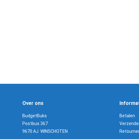
H&N Baracuda Green 5,5
Gamo Arrow 24 
mm / 200 stuks
5,5 m
€
18,95
€
325,0
Toevoegen aan winkelwagen
Toevoegen aan wi
Over ons
Informa
BudgetBuks
Betalen
Postbus 367
Verzende
9670 AJ WINSCHOTEN
Retourne