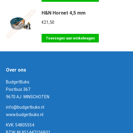
H&N Hornet 4,5 mm
€
21,50
Toevoegen aan winkelwagen
Over ons
BudgetBuks
Postbus 367
9670 AJ WINSCHOTEN
info@budgetbuks.nl
www.budgetbuks.nl
KVK: 54805554
BTW: NL851447156B01