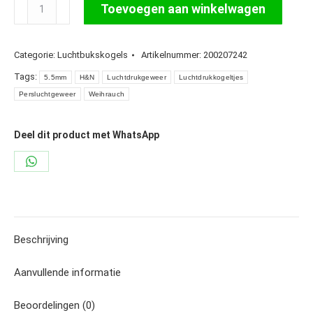
H&N
Toevoegen aan winkelwagen
Baracuda
Green
Categorie:
Luchtbukskogels
Artikelnummer:
200207242
5,5
mm
Tags:
5.5mm
H&N
Luchtdrukgeweer
Luchtdrukkogeltjes
/
Persluchtgeweer
Weihrauch
200
stuks
Deel dit product met WhatsApp
aantal
Share
on
WhatsApp
Beschrijving
Aanvullende informatie
Beoordelingen (0)