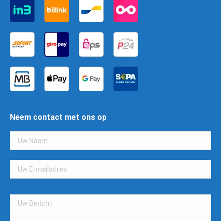
Neem contact met ons op
Gelieve
dit
veld