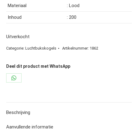
Materiaal
: Lood
Inhoud
: 200
Uitverkocht
Categorie:
Luchtbukskogels
Artikelnummer:
1862
Deel dit product met WhatsApp
Share
on
WhatsApp
Beschrijving
Aanvullende informatie