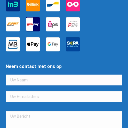
Neem contact met ons op
Gelieve
dit
veld