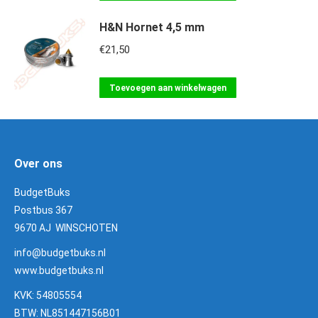
H&N Hornet 4,5 mm
€
21,50
Toevoegen aan winkelwagen
Over ons
BudgetBuks
Postbus 367
9670 AJ WINSCHOTEN
info@budgetbuks.nl
www.budgetbuks.nl
KVK: 54805554
BTW: NL851447156B01