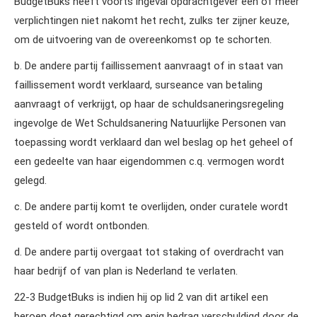
BudgetBuks heeft voorts ingeval opdrachtgever een of meer
verplichtingen niet nakomt het recht, zulks ter zijner keuze,
om de uitvoering van de overeenkomst op te schorten.
b. De andere partij faillissement aanvraagt of in staat van
faillissement wordt verklaard, surseance van betaling
aanvraagt of verkrijgt, op haar de schuldsaneringsregeling
ingevolge de Wet Schuldsanering Natuurlijke Personen van
toepassing wordt verklaard dan wel beslag op het geheel of
een gedeelte van haar eigendommen c.q. vermogen wordt
gelegd.
c. De andere partij komt te overlijden, onder curatele wordt
gesteld of wordt ontbonden.
d. De andere partij overgaat tot staking of overdracht van
haar bedrijf of van plan is Nederland te verlaten.
22‑3 BudgetBuks is indien hij op lid 2 van dit artikel een
beroep doet gerechtigd om enig bedrag verschuldigd door de