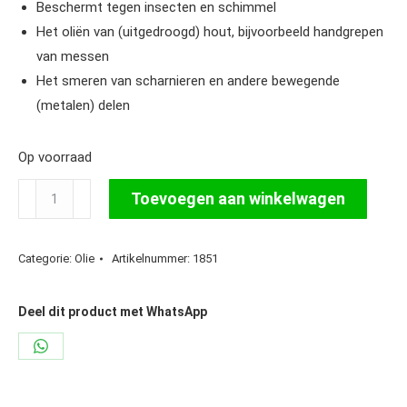
Beschermt tegen insecten en schimmel
Het oliën van (uitgedroogd) hout, bijvoorbeeld handgrepen
van messen
Het smeren van scharnieren en andere bewegende
(metalen) delen
Op voorraad
Ballistol
Toevoegen aan winkelwagen
Universele
Olie,
Categorie:
Olie
Artikelnummer:
1851
Spuitbus
50
ml.
Deel dit product met WhatsApp
aantal
Share
on