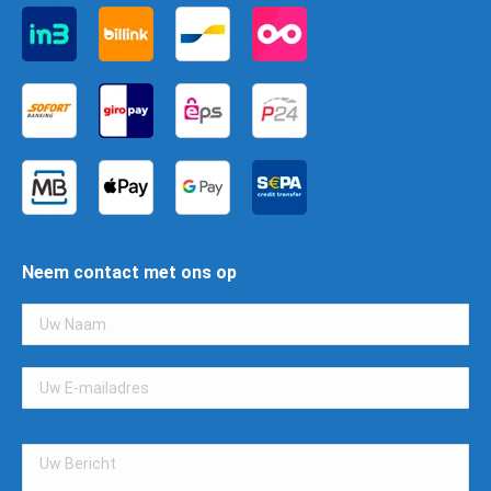
Neem contact met ons op
Gelieve
dit