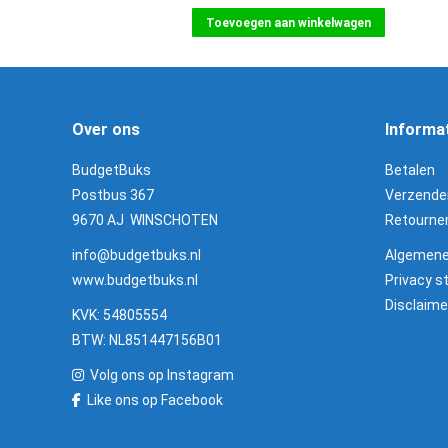
Toevoegen aan winkelwagen
Over ons
Informa
BudgetBuks
Betalen
Postbus 367
Verzende
9670 AJ WINSCHOTEN
Retourne
info@budgetbuks.nl
Algemene
www.budgetbuks.nl
Privacy 
Disclaime
KVK: 54805554
BTW: NL851447156B01
Volg ons op Instagram
Like ons op Facebook