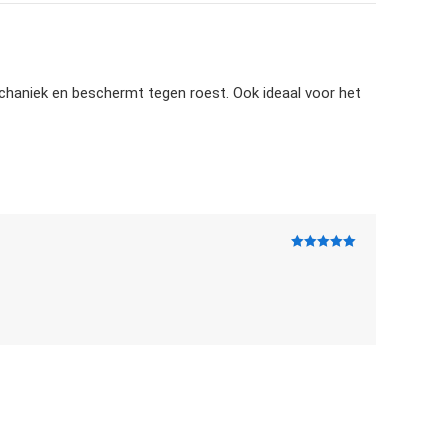
mechaniek en beschermt tegen roest. Ook ideaal voor het
Gewaardeerd
5
uit 5