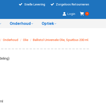
Snelle Levering
Zorgeloos Retourneren
Login
0
Onderhoud
Optiek
t hier:
Onderhoud
Olie
Ballistol Universele Olie, Spuitbus 200 ml.
eling)
ml