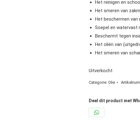
Het reinigen en sch
Het smeren van zakm
Het beschermen van 
Soepel en watervast 
Beschermt tegen ins
Het oliën van (uitged
Het smeren van schar
Uitverkocht
Categorie:
Olie
Artikelnu
Deel dit product met W
Share
on
WhatsApp