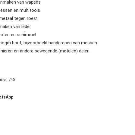
oonmaken van wapens
essen en multitools
metaal tegen roest
maken van leder
ecten en schimmel
roogd) hout, bijvoorbeeld handgrepen van messen
nieren en andere bewegende (metalen) delen
mmer:
745
hatsApp