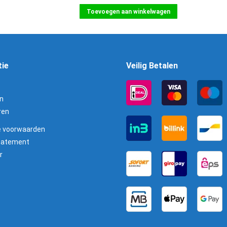
Toevoegen aan winkelwagen
tie
Veilig Betalen
n
ren
 voorwaarden
statement
r