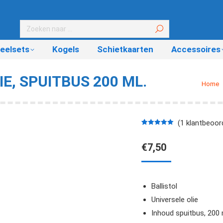
eelsets
Kogels
Schietkaarten
Accessoires
E, SPUITBUS 200 ML.
Je ben
Home
(
1
klantbeoord
Gewaardeerd
1
5.00
op 5
€
7,50
gebaseerd
op
klantbeoordeling
Ballistol
Universele olie
Inhoud spuitbus, 200 