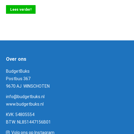
Lees verder!
Over ons
BudgetBuks
Postbus 367
9670 AJ WINSCHOTEN
info@budgetbuks.nl
www.budgetbuks.nl
KVK: 54805554
BTW: NL851447156B01
Volg ons op Instagram