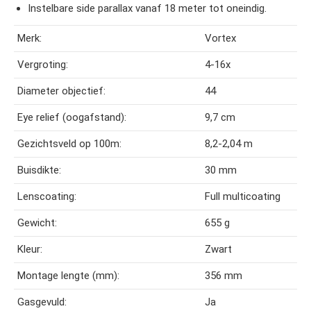
Instelbare side parallax vanaf 18 meter tot oneindig.
Merk:
Vortex
Vergroting:
4-16x
Diameter objectief:
44
Eye relief (oogafstand):
9,7 cm
Gezichtsveld op 100m:
8,2-2,04 m
Buisdikte:
30 mm
Lenscoating:
Full multicoating
Gewicht:
655 g
Kleur:
Zwart
Montage lengte (mm):
356 mm
Gasgevuld:
Ja