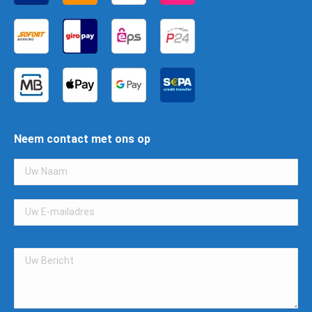
Neem contact met ons op
Gelieve
dit
veld
leeg