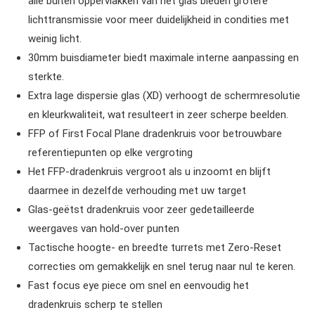
alle buiten oppervlakken van het glas bieden grotere
lichttransmissie voor meer duidelijkheid in condities met
weinig licht.
30mm buisdiameter biedt maximale interne aanpassing en
sterkte.
Extra lage dispersie glas (XD) verhoogt de schermresolutie
en kleurkwaliteit, wat resulteert in zeer scherpe beelden.
FFP of First Focal Plane dradenkruis voor betrouwbare
referentiepunten op elke vergroting
Het FFP-dradenkruis vergroot als u inzoomt en blijft
daarmee in dezelfde verhouding met uw target
Glas-geëtst dradenkruis voor zeer gedetailleerde
weergaves van hold-over punten
Tactische hoogte- en breedte turrets met Zero-Reset
correcties om gemakkelijk en snel terug naar nul te keren.
Fast focus eye piece om snel en eenvoudig het
dradenkruis scherp te stellen