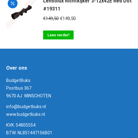
Lensolux Richtkijker 3-12x42E Red Dot
#19311
Oorspronkelijke
Huidige
€
149,50
€
149,50
prijs
prijs
was:
is:
Lees verder!
€149,50.
€149,50.
Over ons
BudgetBuks
Postbus 367
9670 AJ WINSCHOTEN
info@budgetbuks.nl
www.budgetbuks.nl
KVK: 54805554
BTW: NL851447156B01