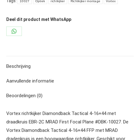
Tags:
10027
Optiek
richtkijker
Richtkijker montage
Vortex
Deel dit product met WhatsApp
Share
on
WhatsApp
Beschrijving
Aanvullende informatie
Beoordelingen (0)
Vortex richtkijker Diamondback Tactical 4-16×44 met
draadkruis EBR-2C MRAD First Focal Plane #DBK-10027. De
Vortex Diamondback Tactical 4-16×44 FFP met MRAD
dradenkruis is een hoogwaardige richtkijker. Geschikt voor