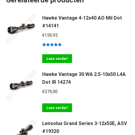
Gerelateerde producten
Hawke Vantage 4-12x40 AO Mil Dot
#14141
€
159,95
Gewaardeerd
5.00
uit 5
Lees verder!
Hawke Vantage 30 WA 2.5-10x50 L4A
Dot IR 14274
€
379,00
Lees verder!
Lensolux Grand Series 3-12x50E, ASV
#19320