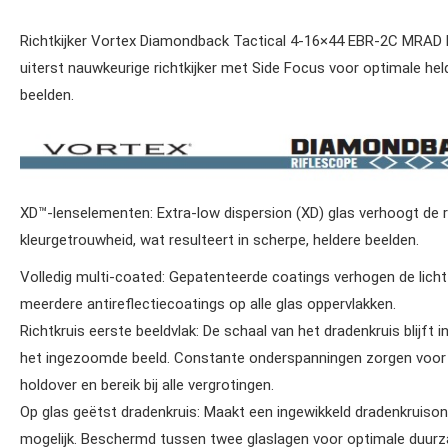
Richtkijker Vortex Diamondback Tactical 4-16×44 EBR-2C MRAD F
uiterst nauwkeurige richtkijker met Side Focus voor optimale he
beelden.
XD™-lenselementen:
Extra-low dispersion (XD) glas verhoogt de 
kleurgetrouwheid, wat resulteert in scherpe, heldere beelden.
Volledig multi-coated:
Gepatenteerde coatings verhogen de lich
meerdere antireflectiecoatings op alle glas oppervlakken.
Richtkruis eerste beeldvlak:
De schaal van het dradenkruis blijft i
het ingezoomde beeld. Constante onderspanningen zorgen voor
holdover en bereik bij alle vergrotingen.
Op glas geëtst dradenkruis:
Maakt een ingewikkeld dradenkruiso
mogelijk. Beschermd tussen twee glaslagen voor optimale duur