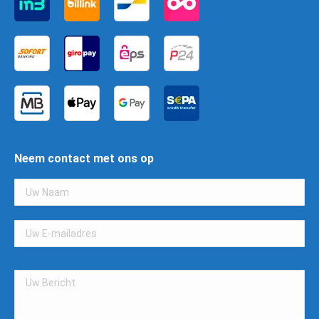
Neem contact met ons op
Gelieve
dit
veld