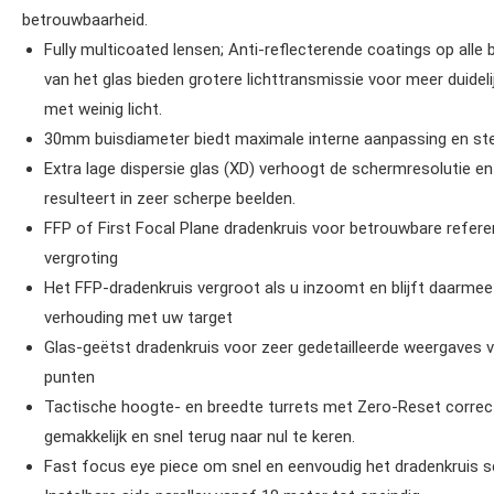
betrouwbaarheid.
Fully multicoated lensen; Anti-reflecterende coatings op alle 
van het glas bieden grotere lichttransmissie voor meer duidelij
met weinig licht.
30mm buisdiameter biedt maximale interne aanpassing en ste
Extra lage dispersie glas (XD) verhoogt de schermresolutie en 
resulteert in zeer scherpe beelden.
FFP of First Focal Plane dradenkruis voor betrouwbare refere
vergroting
Het FFP-dradenkruis vergroot als u inzoomt en blijft daarmee
verhouding met uw target
Glas-geëtst dradenkruis voor zeer gedetailleerde weergaves 
punten
Tactische hoogte- en breedte turrets met Zero-Reset corre
gemakkelijk en snel terug naar nul te keren.
Fast focus eye piece om snel en eenvoudig het dradenkruis sc