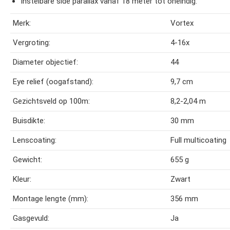
Instelbare side parallax vanaf 18 meter tot oneindig.
Merk:
Vortex
Vergroting:
4-16x
Diameter objectief:
44
Eye relief (oogafstand):
9,7 cm
Gezichtsveld op 100m:
8,2-2,04 m
Buisdikte:
30 mm
Lenscoating:
Full multicoating
Gewicht:
655 g
Kleur:
Zwart
Montage lengte (mm):
356 mm
Gasgevuld:
Ja