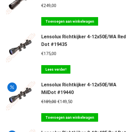
€
249,00
Toevoegen aan winkelwagen
Lensolux Richtkijker 4-12x50E/WA Red
Dot #19435
€
175,00
Lees verder!
Lensolux Richtkijker 4-12x50E/WA
MilDot #19440
Oorspronkelijke
Huidige
€
189,00
€
149,50
prijs
prijs
was:
is:
Toevoegen aan winkelwagen
€189,00.
€149,50.