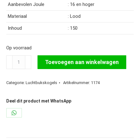
Aanbevolen Joule
: 16 en hoger
Materiaal
: Lood
Inhoud
: 150
Op voorraad
JSB
Toevoegen aan winkelwagen
Exact
Diabolo
Categorie:
Luchtbukskogels
Artikelnummer:
1174
.30
Light
44,75
Deel dit product met WhatsApp
gr.
Share
aantal
on
WhatsApp