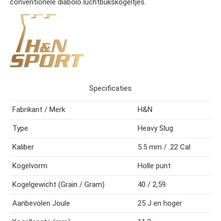
conventionele diabolo luchtbukskogeltjes.
Specificaties
Fabrikant / Merk
H&N
Type
Heavy Slug
Kaliber
5.5 mm / .22 Cal
Kogelvorm
Holle punt
Kogelgewicht (Grain / Gram)
40 / 2,59
Aanbevolen Joule
25 J en hoger