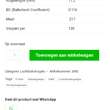
Kogellengte (mm)
11.2
BC (Ballistisch Coefficient)
0.116
Maat
.217
Verpakt per
120
Op voorraad
H&N
Toevoegen aan winkelwagen
Heavy
Slug
Categorie:
Luchtbukskogels
Artikelnummer:
2692
5,5
mm
Tags:
5.5mm
bukskogeltjes
H&N
Luchtdrukkogeltjes
40
Persluchtgeweer
Grain
aantal
Deel dit product met WhatsApp