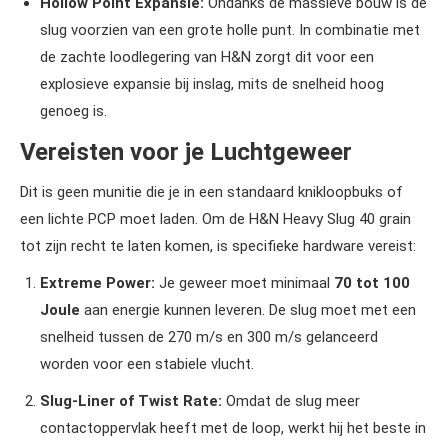
Hollow Point Expansie:
Ondanks de massieve bouw is de
slug voorzien van een grote holle punt.
In combinatie met
de zachte loodlegering van H&N zorgt dit voor een
explosieve expansie bij inslag, mits de snelheid hoog
genoeg is.
Vereisten voor je Luchtgeweer
Dit is geen munitie die je in een standaard knikloopbuks of
een lichte PCP moet laden. Om de H&N Heavy Slug 40 grain
tot zijn recht te laten komen, is specifieke hardware vereist:
Extreme Power:
Je geweer moet minimaal
70 tot 100
Joule
aan energie kunnen leveren. De slug moet met een
snelheid tussen de 270 m/s en 300 m/s gelanceerd
worden voor een stabiele vlucht.
Slug-Liner of Twist Rate:
Omdat de slug meer
contactoppervlak heeft met de loop, werkt hij het beste in