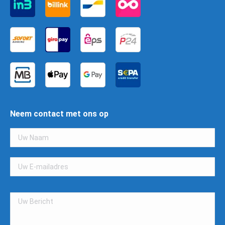
Neem contact met ons op
Gelieve
dit
veld