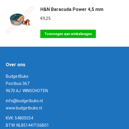
H&N Baracuda Power 4,5 mm
€
9,25
Toevoegen aan winkelwagen
Over ons
BudgetBuks
Postbus 367
9670 AJ WINSCHOTEN
info@budgetbuks.nl
www.budgetbuks.nl
KVK: 54805554
BTW: NL851447156B01