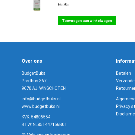
€
6,95
Toevoegen aan winkelwagen
Over ons
Informa
BudgetBuks
Betalen
Postbus 367
Verzende
9670 AJ WINSCHOTEN
Retourne
info@budgetbuks.nl
Algemene
www.budgetbuks.nl
Privacy 
Disclaime
KVK: 54805554
BTW: NL851447156B01