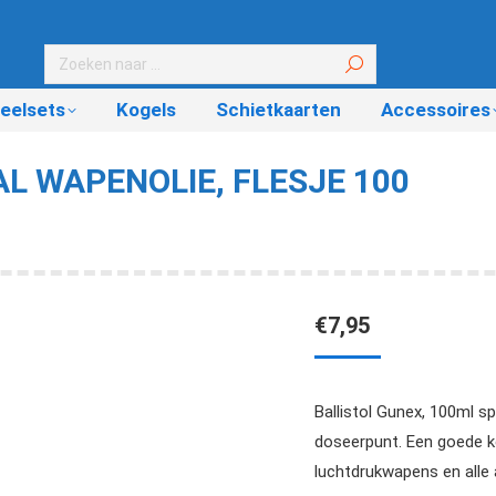
eelsets
Kogels
Schietkaarten
Accessoires
L WAPENOLIE, FLESJE 100
Je bent hi
€
7,95
Ballistol Gunex, 100ml s
doseerpunt. Een goede k
luchtdrukwapens en all