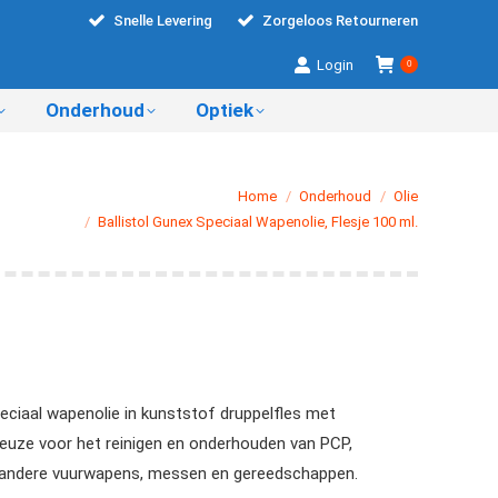
Snelle Levering
Zorgeloos Retourneren
Login
0
Onderhoud
Optiek
er:
Home
Onderhoud
Olie
Ballistol Gunex Speciaal Wapenolie, Flesje 100 ml.
peciaal wapenolie in kunststof druppelfles met
euze voor het reinigen en onderhouden van PCP,
e andere vuurwapens, messen en gereedschappen.