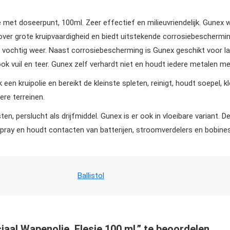
e met doseerpunt, 100ml. Zeer effectief en milieuvriendelijk. Gunex w
ver grote kruipvaardigheid en biedt uitstekende corrosiebescherming
bij vochtig weer. Naast corrosiebescherming is Gunex geschikt voor l
ok vuil en teer. Gunex zelf verhardt niet en houdt iedere metalen m
 een kruipolie en bereikt de kleinste spleten, reinigt, houdt soepel,
re terreinen.
en, perslucht als drijfmiddel. Gunex is er ook in vloeibare variant. D
 Spray en houdt contacten van batterijen, stroomverdelers en bobin
Ballistol
aal Wapenolie, Flesje 100 ml.” te beoordelen