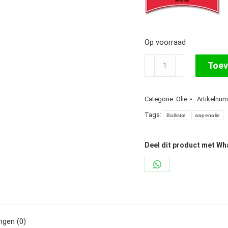
Op voorraad
Ballistol
Toev
Gunex
Speciaal
Categorie:
Olie
Artikelnu
Wapenolie,
Flesje
Tags:
Ballistol
wapenolie
100
ml.
Deel dit product met W
aantal
Share
on
WhatsApp
ngen (0)