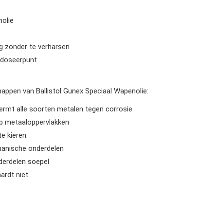
olie
 zonder te verharsen
 doseerpunt
happen van Ballistol Gunex Speciaal Wapenolie:
rmt alle soorten metalen tegen corrosie
p metaaloppervlakken
te kieren.
chanische onderdelen
erdelen soepel
hardt niet