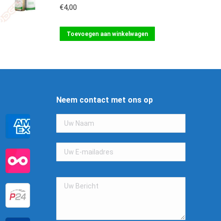
€
4,00
Toevoegen aan winkelwagen
Neem contact met ons op
Gelieve
dit
veld
leeg