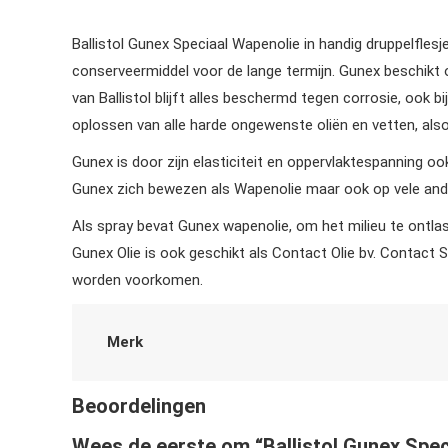
Ballistol Gunex Speciaal Wapenolie in handig druppelflesj
conserveermiddel voor de lange termijn. Gunex beschikt o
van Ballistol blijft alles beschermd tegen corrosie, ook 
oplossen van alle harde ongewenste oliën en vetten, also
Gunex is door zijn elasticiteit en oppervlaktespanning ook
Gunex zich bewezen als Wapenolie maar ook op vele ande
Als spray bevat Gunex wapenolie, om het milieu te ontlast
Gunex Olie is ook geschikt als Contact Olie bv. Contact
worden voorkomen.
Merk
Beoordelingen
Wees de eerste om “Ballistol Gunex Speci