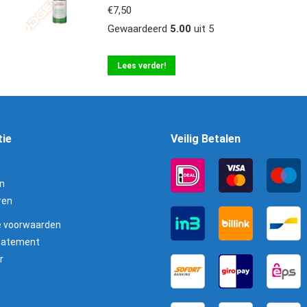
€
7,50
Gewaardeerd
5.00
uit 5
Lees verder!
tie
Veilig Betalen
n
ren
 voorwaarden
statement
r