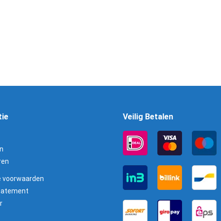
pray
Brunox Turbo-Spray
ml.
Wapenolie 100 ml.
€
7,75
Toevoegen aan winkelwagen
tie
Veilig Betalen
n
ren
 voorwaarden
statement
r