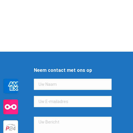
Neem contact met ons op
Gelieve
dit
veld