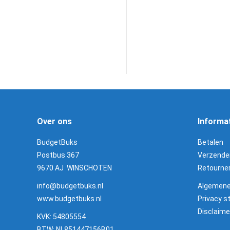
Brunox Turbo-S
Wapenolie 300 
€
13,95
Lees verder!
Over ons
Informa
BudgetBuks
Betalen
Postbus 367
Verzende
9670 AJ WINSCHOTEN
Retourne
info@budgetbuks.nl
Algemene
www.budgetbuks.nl
Privacy 
Disclaime
KVK: 54805554
BTW: NL851447156B01