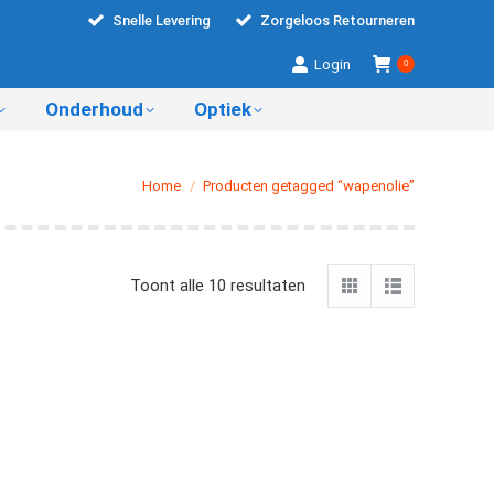
Snelle Levering
Zorgeloos Retourneren
Login
0
Onderhoud
Optiek
Je bent hier:
Home
Producten getagged “wapenolie”
Gesorteerd
Toont alle 10 resultaten
op
nieuwste