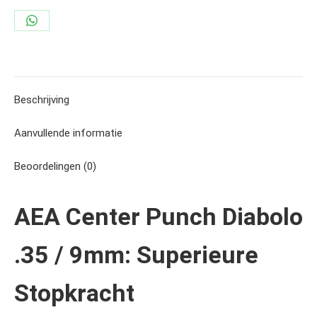
110
grain
Share
aantal
on
WhatsApp
Beschrijving
Aanvullende informatie
Beoordelingen (0)
AEA Center Punch Diabolo
.35 / 9mm: Superieure
Stopkracht