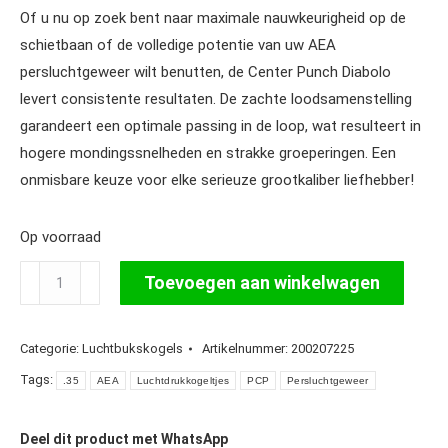
Of u nu op zoek bent naar maximale nauwkeurigheid op de
schietbaan of de volledige potentie van uw AEA
persluchtgeweer wilt benutten, de Center Punch Diabolo
levert consistente resultaten. De zachte loodsamenstelling
garandeert een optimale passing in de loop, wat resulteert in
hogere mondingssnelheden en strakke groeperingen. Een
onmisbare keuze voor elke serieuze grootkaliber liefhebber!
Op voorraad
AEA
Toevoegen aan winkelwagen
Center
Punch
Categorie:
Luchtbukskogels
Artikelnummer:
200207225
Diabolo
.35
Tags:
.35
AEA
Luchtdrukkogeltjes
PCP
Persluchtgeweer
/
9mm
Deel dit product met WhatsApp