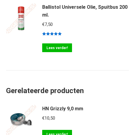
Ballistol Universele Olie, Spuitbus 200
ml.
€
7,50
Gewaardeerd
5.00
uit 5
Lees verder!
Gerelateerde producten
HN Grizzly 9,0 mm
€
10,50
Lees verder!