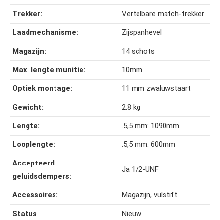
Trekker:
Vertelbare match-trekker
Laadmechanisme:
Zijspanhevel
Magazijn:
14 schots
Max. lengte munitie:
10mm
Optiek montage:
11 mm zwaluwstaart
Gewicht:
2.8 kg
Lengte:
.5,5 mm: 1090mm
Looplengte:
.5,5 mm: 600mm
Accepteerd
Ja 1/2-UNF
geluidsdempers:
Accessoires:
Magazijn, vulstift
Status
Nieuw