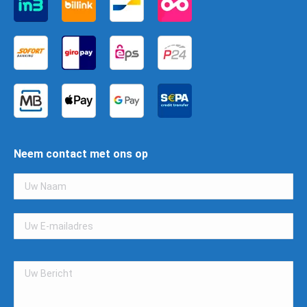
Neem contact met ons op
Gelieve
dit
veld