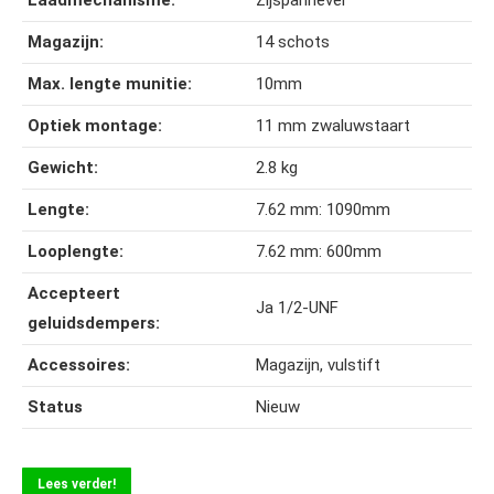
Laadmechanisme:
Zijspanhevel
Magazijn:
14 schots
Max. lengte munitie:
10mm
Optiek montage:
11 mm zwaluwstaart
Gewicht:
2.8 kg
Lengte:
7.62 mm: 1090mm
Looplengte:
7.62 mm: 600mm
Accepteert
Ja 1/2-UNF
geluidsdempers:
Accessoires:
Magazijn, vulstift
Status
Nieuw
Lees verder!