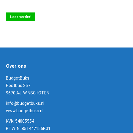
Lees verder!
Over ons
BudgetBuks
Postbus 367
9670 AJ WINSCHOTEN
info@budgetbuks.nl
www.budgetbuks.nl
KVK: 54805554
BTW: NL851447156B01