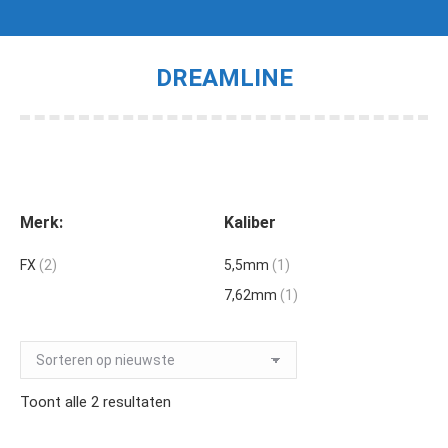
DREAMLINE
Je bent hier:
Merk:
Kaliber
FX
(2)
5,5mm
(1)
7,62mm
(1)
Gesorteerd
Toont alle 2 resultaten
op