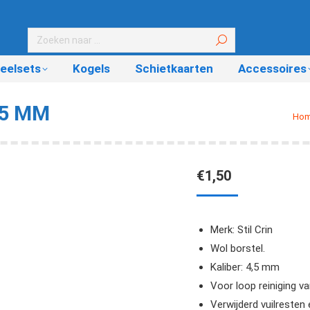
eelsets
Kogels
Schietkaarten
Accessoires
,5 MM
Je b
Ho
€
1,50
Merk: Stil Crin
Wol borstel.
Kaliber: 4,5 mm
Voor loop reiniging v
Verwijderd vuilresten