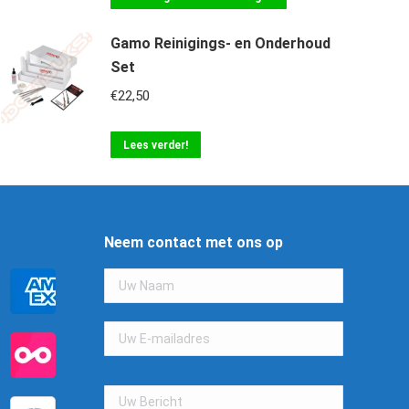
Gamo Reinigings- en Onderhoud
Set
€
22,50
Lees verder!
Neem contact met ons op
Gelieve