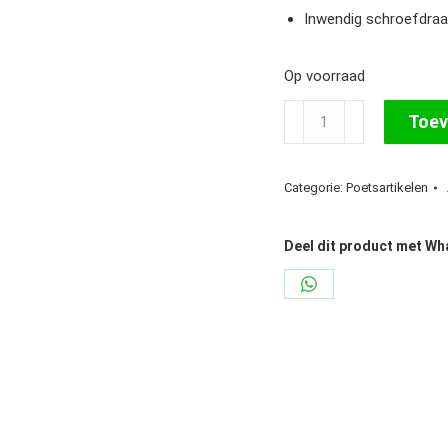
Inwendig schroefdraa
Op voorraad
Wol
Toev
Borstel
Stil
Categorie:
Poetsartikelen
Crin
4,5
mm
Deel dit product met W
aantal
Share
on
WhatsApp