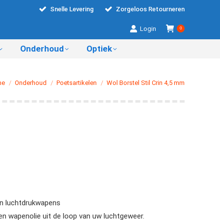
Snelle Levering
Zorgeloos Retourneren
Login
0
Onderhoud
Optiek
ent hier:
me
Onderhoud
Poetsartikelen
Wol Borstel Stil Crin 4,5 mm
an luchtdrukwapens
 en wapenolie uit de loop van uw luchtgeweer.