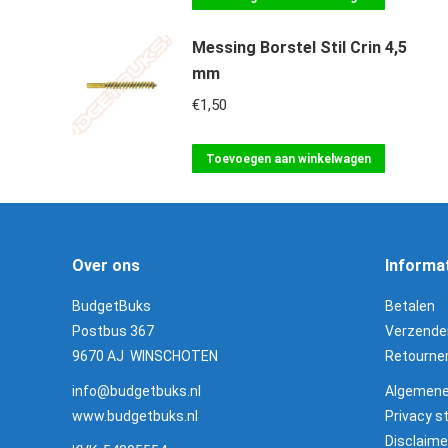
Messing Borstel Stil Crin 4,5
mm
€
1,50
Toevoegen aan winkelwagen
Over ons
Informa
BudgetBuks
Betalen
Postbus 367
Verzende
9670 AJ WINSCHOTEN
Retourne
info@budgetbuks.nl
Algemene
www.budgetbuks.nl
Privacy 
Disclaime