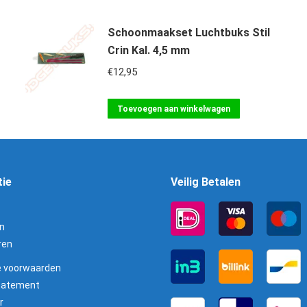
Schoonmaakset Luchtbuks Stil
Crin Kal. 4,5 mm
€
12,95
Toevoegen aan winkelwagen
tie
Veilig Betalen
n
ren
 voorwaarden
statement
r