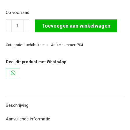
Op voorraad
Weihrauch
Toevoegen aan winkelwagen
HW30S
4,5
Categorie:
Luchtbuksen
Artikelnummer:
704
mm
Nieuw
Model
Deel dit product met WhatsApp
aantal
Share
on
WhatsApp
Beschrijving
Aanvullende informatie