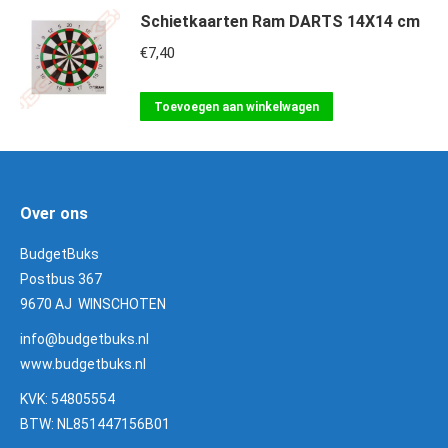
Schietkaarten Ram DARTS 14X14 cm
€
7,40
Toevoegen aan winkelwagen
Over ons
BudgetBuks
Postbus 367
9670 AJ WINSCHOTEN
info@budgetbuks.nl
www.budgetbuks.nl
KVK: 54805554
BTW: NL851447156B01