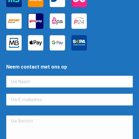
Neem contact met ons op
Gelieve
dit
veld