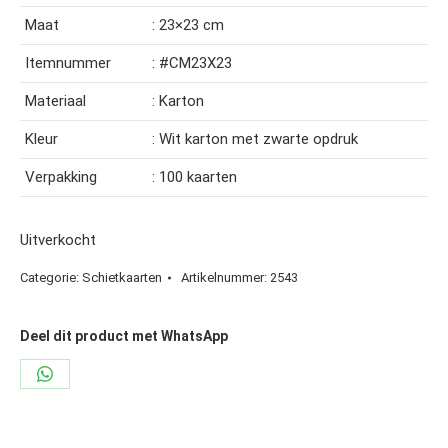
Maat
: 23×23 cm
Itemnummer
: #CM23X23
Materiaal
: Karton
Kleur
: Wit karton met zwarte opdruk
Verpakking
: 100 kaarten
Uitverkocht
Categorie:
Schietkaarten
Artikelnummer:
2543
Deel dit product met WhatsApp
Share
on
WhatsApp