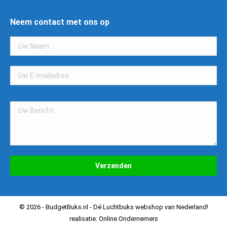
Neem contact met ons op
Gelieve
dit
veld
leeg
te
laten.
© 2026 - BudgetBuks.nl - Dé Luchtbuks webshop van Nederland!
realisatie:
Online Ondernemers