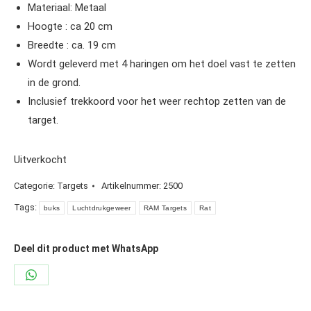
Materiaal: Metaal
Hoogte : ca 20 cm
Breedte : ca. 19 cm
Wordt geleverd met 4 haringen om het doel vast te zetten
in de grond.
Inclusief trekkoord voor het weer rechtop zetten van de
target.
Uitverkocht
Categorie:
Targets
Artikelnummer:
2500
Tags:
buks
Luchtdrukgeweer
RAM Targets
Rat
Deel dit product met WhatsApp
Share
on