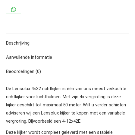
Share
on
WhatsApp
Beschrijving
Aanvullende informatie
Beoordelingen (0)
De Lensolux 4×32 richtkijker is één van ons meest verkochte
richtkijker voor luchtbuksen. Met zijn 4x vergroting is deze
kijker geschikt tot maximaal 50 meter. Wilt u verder schieten
adviseren wij een Lensolux kijker te kopen met een variabele
vergroting. Bijvoorbeeld een 4-12x42E.
Deze kijker wordt compleet geleverd met een stabiele