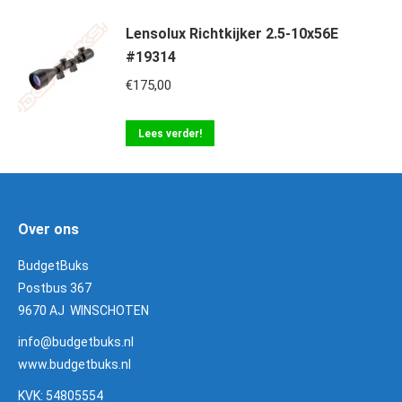
€189,00.
€149,50.
Lensolux Richtkijker 2.5-10x56E
#19314
€
175,00
Lees verder!
Over ons
BudgetBuks
Postbus 367
9670 AJ WINSCHOTEN
info@budgetbuks.nl
www.budgetbuks.nl
KVK: 54805554