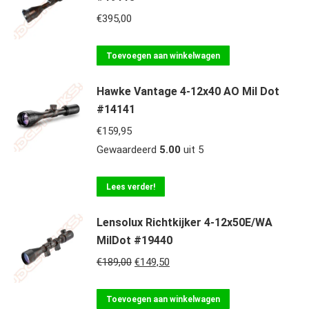
€
395,00
Toevoegen aan winkelwagen
Hawke Vantage 4-12x40 AO Mil Dot
#14141
€
159,95
Gewaardeerd
5.00
uit 5
Lees verder!
Lensolux Richtkijker 4-12x50E/WA
MilDot #19440
Oorspronkelijke
Huidige
€
189,00
€
149,50
prijs
prijs
was:
is:
Toevoegen aan winkelwagen