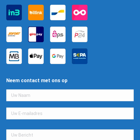
Neem contact met ons op
Gelieve
dit