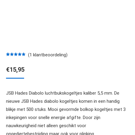
(
1
klantbeoordeling)
Gewaardeerd
1
5.00
op 5
€
15,95
gebaseerd
op
klantbeoordeling
JSB Hades Diabolo luchtbukskogeltjes kaliber 5,5 mm. De
nieuwe JSB Hades diabolo kogeltjes komen in een handig
blikje met 500 stuks. Mooi gevormde bolkop kogeltjes met 3
inkepingen voor snelle energie afgifte. Door zijn
nauwkeurigheid niet alleen geschikt voor
ongediertebestrijding maar ook voor plinking.