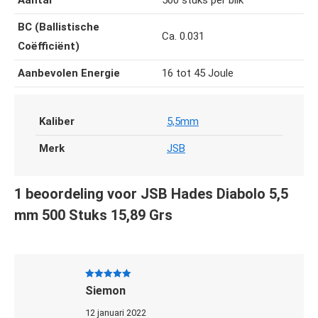
Aantal
500 stuks per blik
BC (Ballistische
Ca. 0.031
Coëfficiënt)
Aanbevolen Energie
16 tot 45 Joule
Kaliber
5,5mm
Merk
JSB
1 beoordeling voor
JSB Hades Diabolo 5,5
mm 500 Stuks 15,89 Grs
Gewaardeerd
Siemon
5
uit 5
12 januari 2022