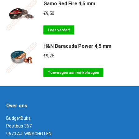
Gamo Red Fire 4,5 mm
€
9,50
Lees verder!
H&N Baracuda Power 4,5 mm
€
9,25
Toevoegen aan winkelwagen
Over ons
BudgetBuks
Postbus 367
9670 AJ WINSCHOTEN