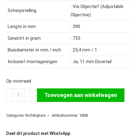
: Via Objectief (Adjustable
Scherpstelling
Objective)
Lengte in mm
: 390
Gewicht in gram
: 735
Buisdiameter in mm / inch
: 25,4 mm / 1
Inclusief montageringen
: Ja, 11 mm Dovetail
Op voorraad
Hawke
Toevoegen aan winkelwagen
Fastmount
4-
Categorie:
Richtkijkers
Artikelnummer:
1808
16x50
Mildot
IR
Deel dit product met WhatsApp