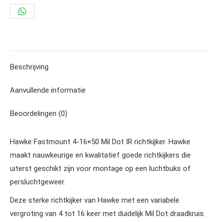
#11460
Share
aantal
on
WhatsApp
Beschrijving
Aanvullende informatie
Beoordelingen (0)
Hawke Fastmount 4-16×50 Mil Dot IR richtkijker. Hawke
maakt nauwkeurige en kwalitatief goede richtkijkers die
uiterst geschikt zijn voor montage op een luchtbuks of
persluchtgeweer.
Deze sterke richtkijker van Hawke met een variabele
vergroting van 4 tot 16 keer met duidelijk Mil Dot draadkruis.