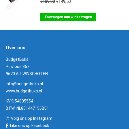
Oorspronkelijke
Huidige
€
189,00
€
149,50
prijs
prijs
was:
is:
Toevoegen aan winkelwagen
€189,00.
€149,50.
Over ons
BudgetBuks
Postbus 367
9670 AJ WINSCHOTEN
info@budgetbuks.nl
www.budgetbuks.nl
KVK: 54805554
BTW: NL851447156B01
Volg ons op Instagram
Like ons op Facebook