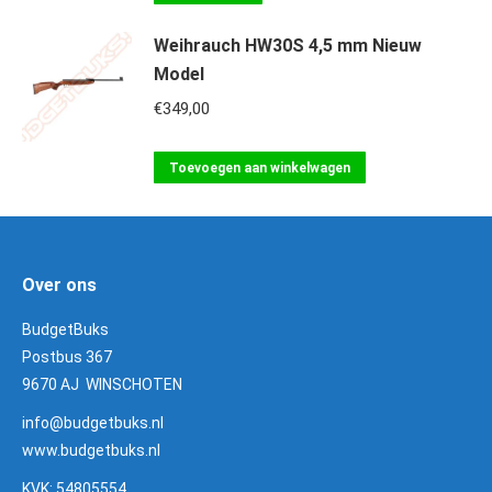
Weihrauch HW30S 4,5 mm Nieuw
Model
€
349,00
Toevoegen aan winkelwagen
Over ons
BudgetBuks
Postbus 367
9670 AJ WINSCHOTEN
info@budgetbuks.nl
www.budgetbuks.nl
KVK: 54805554