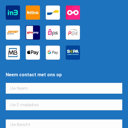
Neem contact met ons op
Gelieve
dit