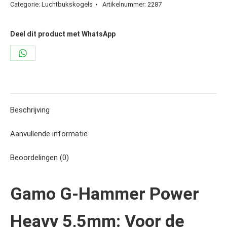
Categorie:
Luchtbukskogels
Artikelnummer:
2287
Power
Heavy
5,5
Deel dit product met WhatsApp
mm
Share
aantal
on
WhatsApp
Beschrijving
Aanvullende informatie
Beoordelingen (0)
Gamo G-Hammer Power
Heavy 5,5mm: Voor de