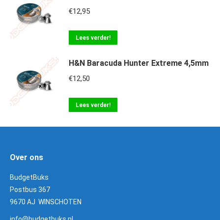
€
12,95
Lees verder!
H&N Baracuda Hunter Extreme 4,5mm
€
12,50
Lees verder!
Over ons
BudgetBuks
Postbus 367
9670 AJ WINSCHOTEN
info@budgetbuks.nl