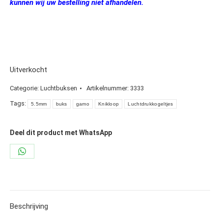
kunnen wij uw bestelling niet afhandelen.
Uitverkocht
Categorie:
Luchtbuksen
Artikelnummer:
3333
Tags:
5.5mm
buks
gamo
Knikloop
Luchtdrukkogeltjes
Deel dit product met WhatsApp
Share
on
WhatsApp
Beschrijving