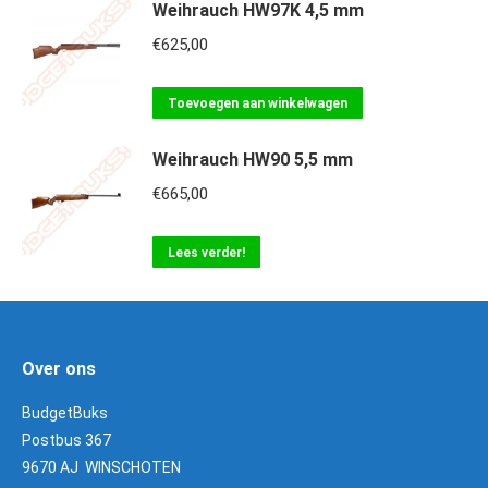
Weihrauch HW97K 4,5 mm
€
625,00
Toevoegen aan winkelwagen
Weihrauch HW90 5,5 mm
€
665,00
Lees verder!
Over ons
BudgetBuks
Postbus 367
9670 AJ WINSCHOTEN