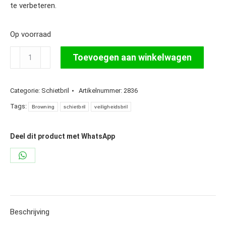
te verbeteren.
Op voorraad
Browning
Toevoegen aan winkelwagen
On-
Point
Categorie:
Schietbril
Artikelnummer:
2836
Veiligheidsbril
#127175
Tags:
Browning
schietbril
veiligheidsbril
aantal
Deel dit product met WhatsApp
Share
on
WhatsApp
Beschrijving