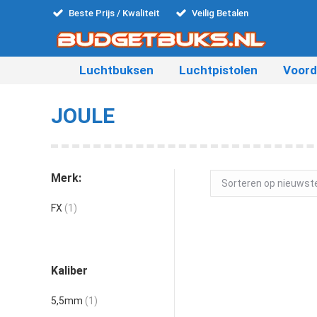
Beste Prijs / Kwaliteit
Veilig Betalen
Luchtbuksen
Luchtpistolen
Voord
JOULE
Merk:
FX
(1)
Kaliber
Out of stoc
5,5mm
(1)