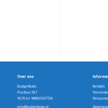
FX Crown MKII Wal
mm / 68 J
€
1.595,00
Lees verder!
Over ons
Informa
BudgetBuks
Betalen
Postbus 367
Verzende
9670 AJ WINSCHOTEN
Retourne
info@budgetbuks.nl
Algemene