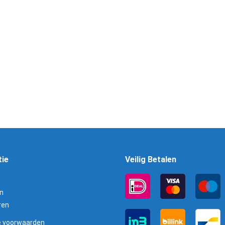
nut 5,5
tie
Veilig Betalen
n
ren
 voorwaarden