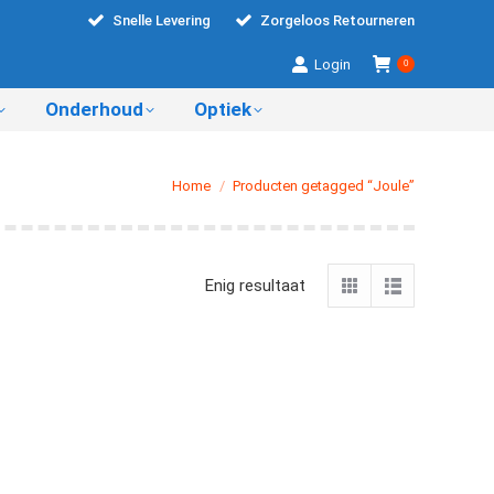
Snelle Levering
Zorgeloos Retourneren
Login
0
Onderhoud
Optiek
Je bent hier:
Home
Producten getagged “Joule”
Enig resultaat